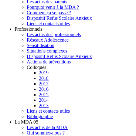
Les actus des parents
Pourquoi venir à la MDA ?
Comment ça se passe ?
Dispositif Refus Scolaire Anxieux
Liens et contacts utiles
Professionnels
Les actus des professionnels
Réseaux Adolescence
Sensibilisation
Situations complexes
Dispositif Refus Scolaire Anxieux
Actions de préventions
Colloques
2019
2018
2017
2016
2015
2014
2013
Liens et contacts utiles
Bibliographie
La MDA 05
Les actus de la MDA
Qui sommes-nous ?