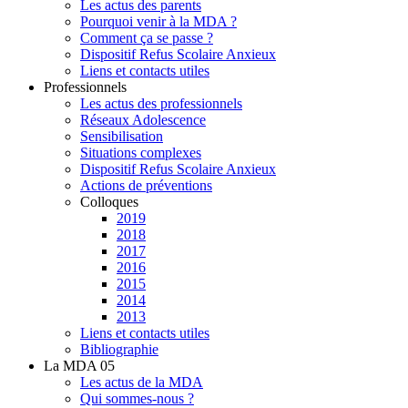
Les actus des parents
Pourquoi venir à la MDA ?
Comment ça se passe ?
Dispositif Refus Scolaire Anxieux
Liens et contacts utiles
Professionnels
Les actus des professionnels
Réseaux Adolescence
Sensibilisation
Situations complexes
Dispositif Refus Scolaire Anxieux
Actions de préventions
Colloques
2019
2018
2017
2016
2015
2014
2013
Liens et contacts utiles
Bibliographie
La MDA 05
Les actus de la MDA
Qui sommes-nous ?