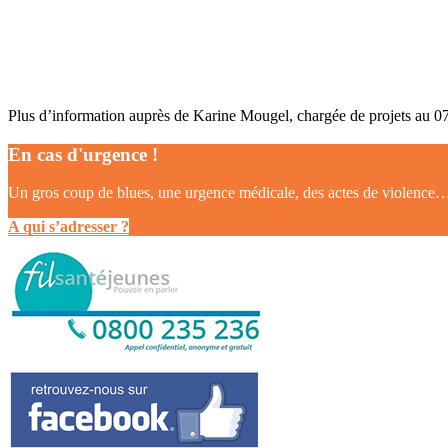
Plus d’information auprès de Karine Mougel, chargée de projets au 0
En cas d'urgence !
Un gros coup de blues, une urgence médicale, des actes de violence…? 
A qui s’adresser ?