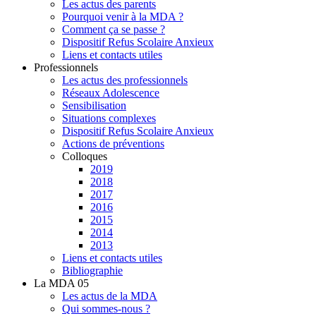
Les actus des parents
Pourquoi venir à la MDA ?
Comment ça se passe ?
Dispositif Refus Scolaire Anxieux
Liens et contacts utiles
Professionnels
Les actus des professionnels
Réseaux Adolescence
Sensibilisation
Situations complexes
Dispositif Refus Scolaire Anxieux
Actions de préventions
Colloques
2019
2018
2017
2016
2015
2014
2013
Liens et contacts utiles
Bibliographie
La MDA 05
Les actus de la MDA
Qui sommes-nous ?