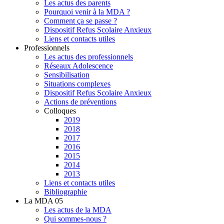
Les actus des parents
Pourquoi venir à la MDA ?
Comment ça se passe ?
Dispositif Refus Scolaire Anxieux
Liens et contacts utiles
Professionnels
Les actus des professionnels
Réseaux Adolescence
Sensibilisation
Situations complexes
Dispositif Refus Scolaire Anxieux
Actions de préventions
Colloques
2019
2018
2017
2016
2015
2014
2013
Liens et contacts utiles
Bibliographie
La MDA 05
Les actus de la MDA
Qui sommes-nous ?