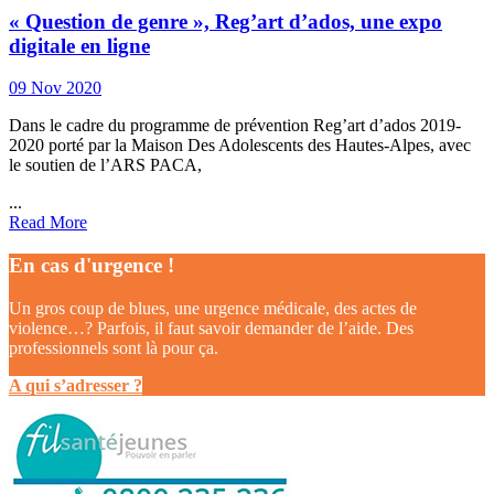
« Question de genre », Reg’art d’ados, une expo
digitale en ligne
09 Nov 2020
Dans le cadre du programme de prévention Reg’art d’ados 2019-
2020 porté par la Maison Des Adolescents des Hautes-Alpes, avec
le soutien de l’ARS PACA,
...
Read More
En cas d'urgence !
Un gros coup de blues, une urgence médicale, des actes de
violence…? Parfois, il faut savoir demander de l’aide. Des
professionnels sont là pour ça.
A qui s’adresser ?