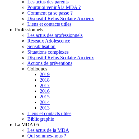
Les actus des parents
Pourquoi venir à la MDA ?
Comment ça se passe ?
Dispositif Refus Scolaire Anxieux
Liens et contacts utiles
Professionnels
Les actus des professionnels
Réseaux Adolescence
Sensibilisation
Situations complexes
Dispositif Refus Scolaire Anxieux
Actions de préventions
Colloques
2019
2018
2017
2016
2015
2014
2013
Liens et contacts utiles
Bibliographie
La MDA 05
Les actus de la MDA
Qui sommes-nous ?