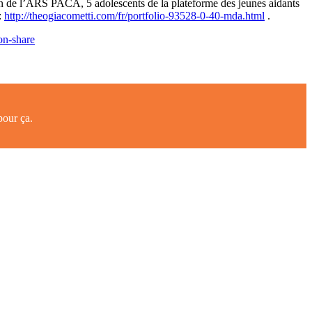
n de l’ARS PACA, 5 adolescents de la plateforme des jeunes aidants
:
http://theogiacometti.com/fr/portfolio-93528-0-40-mda.html
.
pour ça.