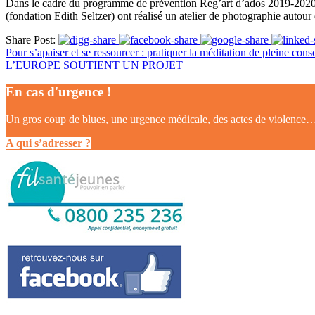
Dans le cadre du programme de prévention Reg’art d’ados 2019-2020 
(fondation Edith Seltzer) ont réalisé un atelier de photographie autour
Share Post:
Pour s’apaiser et se ressourcer : pratiquer la méditation de pleine cons
L’EUROPE SOUTIENT UN PROJET
En cas d'urgence !
Un gros coup de blues, une urgence médicale, des actes de violence…? 
A qui s’adresser ?