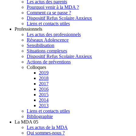
Les actus des parents
Pourquoi venir à la MDA ?
Comment ça se passe ?
Dispositif Refus Scolaire Anxieux
Liens et contacts utiles
Professionnels
Les actus des professionnels
Réseaux Adolescence
Sensibilisation
Situations complexes
Dispositif Refus Scolaire Anxieux
Actions de préventions
Colloques
2019
2018
2017
2016
2015
2014
2013
Liens et contacts utiles
Bibliographie
La MDA 05
Les actus de la MDA
Qui sommes-nous ?